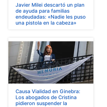
Javier Milei descartó un plan
de ayuda para familias
endeudadas: «Nadie les puso
una pistola en la cabeza»
Causa Vialidad en Ginebra:
Los abogados de Cristina
pidieron suspender la