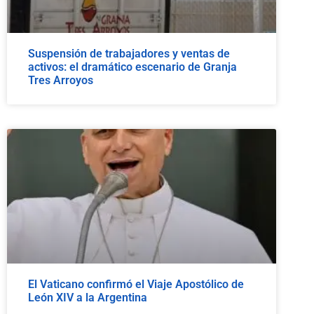
Suspensión de trabajadores y ventas de
activos: el dramático escenario de Granja
Tres Arroyos
El Vaticano confirmó el Viaje Apostólico de
León XIV a la Argentina