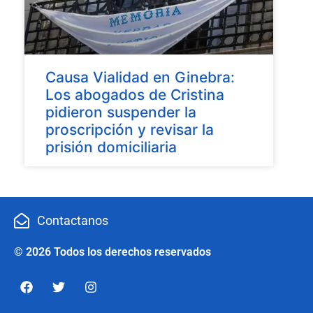
Causa Vialidad en Ginebra:
Los abogados de Cristina
pidieron suspender la
proscripción y revisar la
prisión domiciliaria
Contactanos
© 2026 Todos los derechos reservados