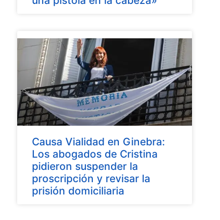
una pistola en la cabeza»
Causa Vialidad en Ginebra:
Los abogados de Cristina
pidieron suspender la
proscripción y revisar la
prisión domiciliaria