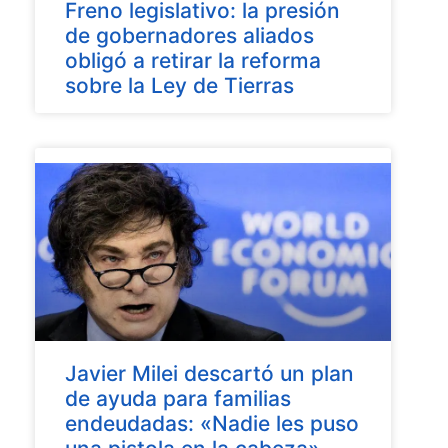
Freno legislativo: la presión
de gobernadores aliados
obligó a retirar la reforma
sobre la Ley de Tierras
Javier Milei descartó un plan
de ayuda para familias
endeudadas: «Nadie les puso