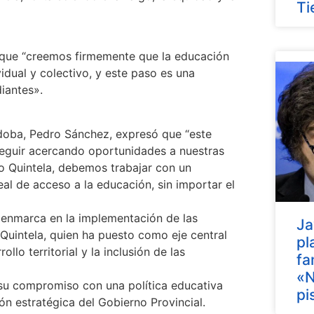
Ti
n que “creemos firmemente que la educación
idual y colectivo, y este paso es una
iantes».
órdoba, Pedro Sánchez, expresó que “este
eguir acercando oportunidades a nuestras
 Quintela, debemos trabajar con un
l de acceso a la educación, sin importar el
 enmarca en la implementación de las
Ja
Quintela, quien ha puesto como eje central
pl
llo territorial y la inclusión de las
fa
«N
su compromiso con una política educativa
pi
sión estratégica del Gobierno Provincial.