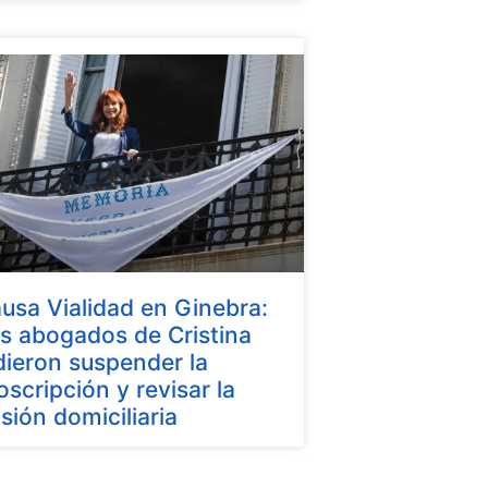
usa Vialidad en Ginebra:
s abogados de Cristina
dieron suspender la
oscripción y revisar la
isión domiciliaria