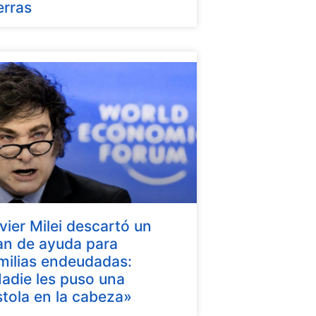
erras
vier Milei descartó un
an de ayuda para
milias endeudadas:
adie les puso una
stola en la cabeza»