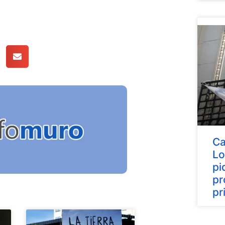
Ca
Lo
pi
pr
pr