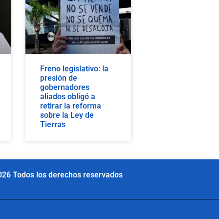
Freno legislativo: la
presión de
gobernadores
aliados obligó a
retirar la reforma
sobre la Ley de
Tierras
026 Todos los derechos reservados