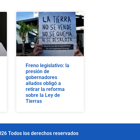
Freno legislativo: la
presión de
gobernadores
aliados obligó a
retirar la reforma
sobre la Ley de
Tierras
026 Todos los derechos reservados