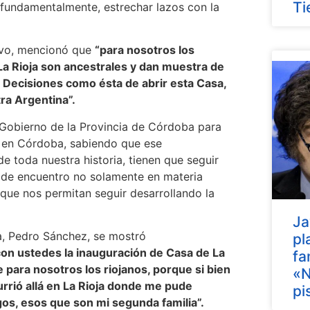
Ti
 fundamentalmente, estrechar lazos con la
lvo, mencionó que
“para nosotros los
La Rioja son ancestrales y dan muestra de
 Decisiones como ésta de abrir esta Casa,
ra Argentina”.
 Gobierno de la Provincia de Córdoba para
cá en Córdoba, sabiendo que ese
 toda nuestra historia, tienen que seguir
 de encuentro no solamente en materia
os que nos permitan seguir desarrollando la
Ja
a, Pedro Sánchez, se mostró
pl
n ustedes la inauguración de Casa de La
fa
para nosotros los riojanos, porque si bien
«N
urrió allá en La Rioja donde me pude
pi
gos, esos que son mi segunda familia”.