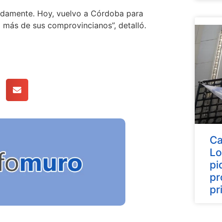
undamente. Hoy, vuelvo a Córdoba para
 más de sus comprovincianos”, detalló.
Ca
Lo
pi
pr
pr