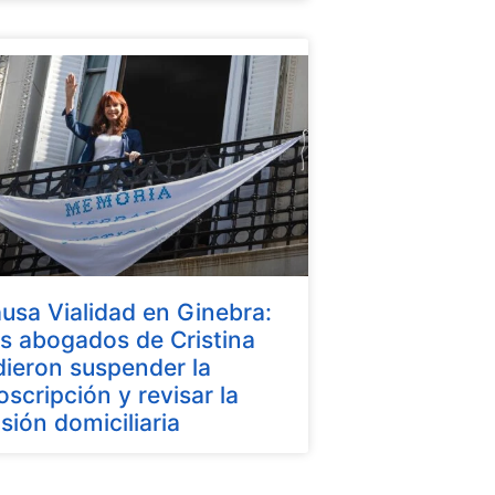
usa Vialidad en Ginebra:
s abogados de Cristina
dieron suspender la
oscripción y revisar la
isión domiciliaria