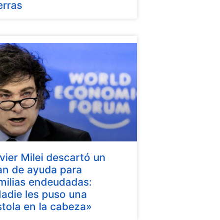
erras
vier Milei descartó un
an de ayuda para
milias endeudadas:
adie les puso una
stola en la cabeza»