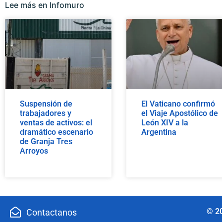
Lee más en Infomuro
Suspensión de
El Vaticano confirmó
trabajadores y
el Viaje Apostólico de
ventas de activos: el
León XIV a la
dramático escenario
Argentina
de Granja Tres
Arroyos
© 2
Contactanos