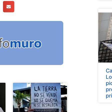
Ca
Lo
pi
pr
pr