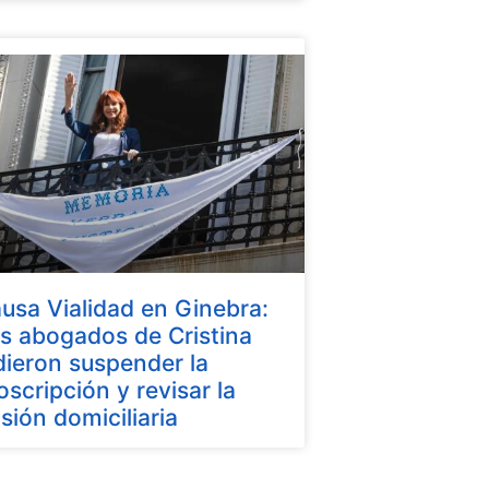
usa Vialidad en Ginebra:
s abogados de Cristina
dieron suspender la
oscripción y revisar la
isión domiciliaria