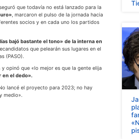
Ti
seguró que todavía no está lanzado para la
puro»
, marcaron el pulso de la jornada hacia
diferentes socios y en cada uno los partidos
días bajó bastante el tono»
de la interna en
recandidatos que pelearán sus lugares en el
ias (PASO).
y opinó que «lo mejor es que la gente elija
 en el dedo».
No lancé el proyecto para 2023; no hay
 y medio».
Ja
pl
fa
«N
pi