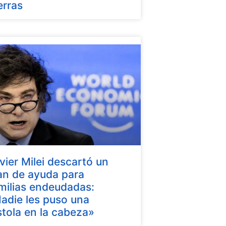
erras
vier Milei descartó un
an de ayuda para
milias endeudadas:
adie les puso una
stola en la cabeza»