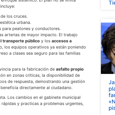
enfoque sistémico. El plan no se limita
Ti
incluye:
de los cruces.
 estética urbana.
s para peatones y conductores.
las arterias de mayor impacto. El trabajo
l transporte público
y los
accesos a
tivo, los equipos operativos ya están poniendo
reso a clases sea seguro para las familias
vincia para la fabricación de
asfalto propio
n en zonas críticas, la disponibilidad de
empos de respuesta, demostrando una gestión
Ja
e beneficia directamente al ciudadano.
pl
fa
ta. Los cambios en el gabinete municipal
«N
s rápidas y practicas a problemas urgentes,
pi