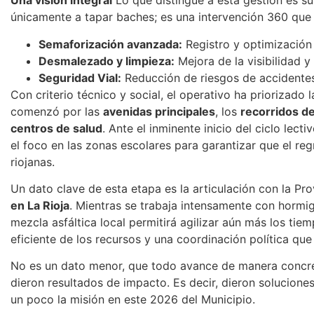
Una visión integral
Lo que distingue a esta gestión es su 
únicamente a tapar baches; es una intervención 360 que 
Semaforización avanzada:
Registro y optimización 
Desmalezado y limpieza:
Mejora de la visibilidad y
Seguridad Vial:
Reducción de riesgos de accidente
Con criterio técnico y social, el operativo ha priorizado 
comenzó por las
avenidas principales
, los
recorridos de
centros de salud
. Ante el inminente inicio del ciclo lec
el foco en las zonas escolares para garantizar que el reg
riojanas.
Un dato clave de esta etapa es la articulación con la Pro
en La Rioja
. Mientras se trabaja intensamente con hormigó
mezcla asfáltica local permitirá agilizar aún más los ti
eficiente de los recursos y una coordinación política qu
No es un dato menor, que todo avance de manera concre
dieron resultados de impacto. Es decir, dieron solucione
un poco la misión en este 2026 del Municipio.