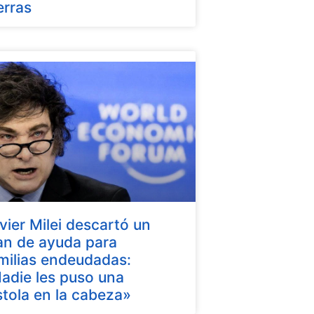
erras
vier Milei descartó un
an de ayuda para
milias endeudadas:
adie les puso una
stola en la cabeza»