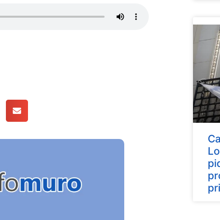
Ca
Lo
pi
pr
pr