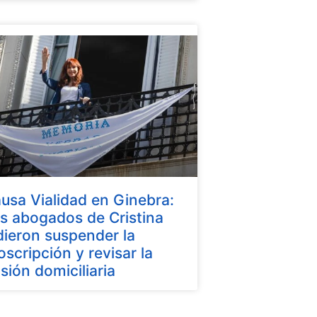
usa Vialidad en Ginebra:
s abogados de Cristina
dieron suspender la
oscripción y revisar la
isión domiciliaria