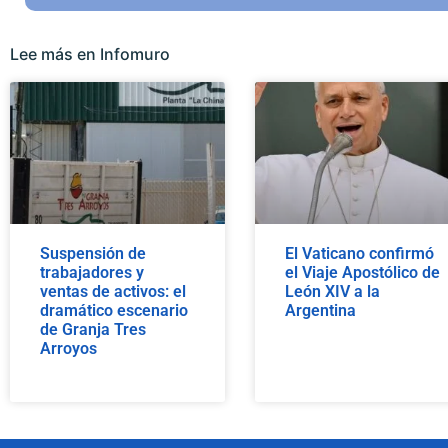
Lee más en Infomuro
Suspensión de
El Vaticano confirmó
trabajadores y
el Viaje Apostólico de
ventas de activos: el
León XIV a la
dramático escenario
Argentina
de Granja Tres
Arroyos