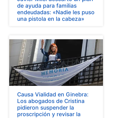
de ayuda para familias
endeudadas: «Nadie les puso
una pistola en la cabeza»
Causa Vialidad en Ginebra:
Los abogados de Cristina
pidieron suspender la
proscripción y revisar la