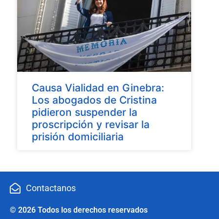
Causa Vialidad en Ginebra:
Los abogados de Cristina
pidieron suspender la
proscripción y revisar la
prisión domiciliaria
Contactanos
© 2026 Todos los derechos reservados