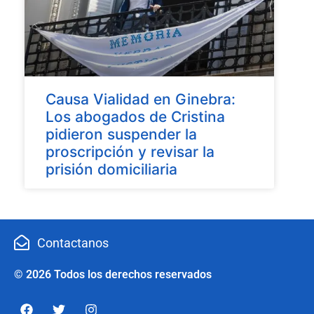
Causa Vialidad en Ginebra:
Los abogados de Cristina
pidieron suspender la
proscripción y revisar la
prisión domiciliaria
Contactanos
© 2026 Todos los derechos reservados