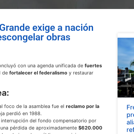
 Grande exige a nación
descongelar obras
ncluyó con una agenda unificada de
fuertes
d de
fortalecer el federalismo
y restaurar
ea:
al foco de la asamblea fue el
reclamo por la
Fr
ja perdió en 1988.
pr
 interrupción del fondo compensatorio por
al
ta una pérdida de aproximadamente
$620.000
re