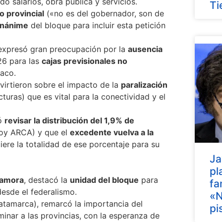
o salarios, obra pública y servicios.
Ti
 provincial
(«no es del gobernador, son de
unánime
del bloque para incluir esta petición
xpresó gran preocupación por la
ausencia
26 para las
cajas previsionales no
aco.
irtieron sobre el impacto de la
paralización
cturas) que es vital para la conectividad y el
tó
revisar la distribución del 1,9% de
hoy ARCA) y que el
excedente vuelva a la
ere la totalidad de ese porcentaje para su
Ja
pl
Zamora
, destacó la
unidad del bloque
para
fa
desde el federalismo.
«N
tamarca), remarcó la importancia del
pi
minar a las provincias, con la esperanza de