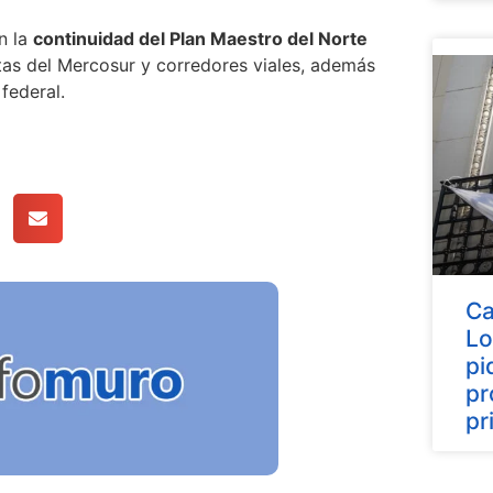
n la
continuidad del Plan Maestro del Norte
utas del Mercosur y corredores viales, además
federal.
Ca
Lo
pi
pr
pr