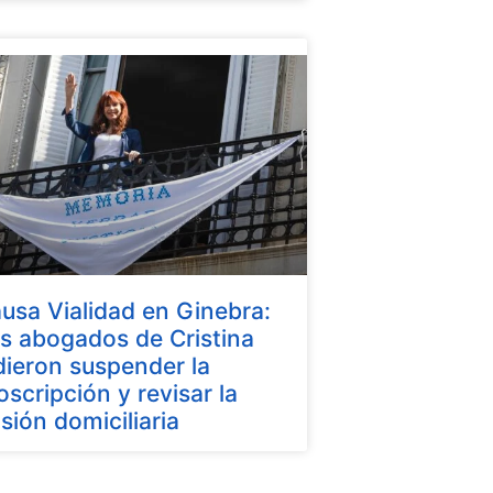
usa Vialidad en Ginebra:
s abogados de Cristina
dieron suspender la
oscripción y revisar la
isión domiciliaria