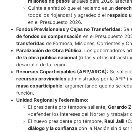
millones de pesos
anuales para 2026, afectand
Quintela enfatizó que el reclamo es un
derecho
todos los riojanos») y agradeció el
respaldo 
en el Presupuesto 2026.
Fondos Previsionales y Cajas no Transferidas:
Se e
de fondos de compensación
en el Presupuesto 20
transferidas
de Formosa, Misiones, Corrientes y Ch
Paralización de Obra Pública:
Los gobernadores adv
de la obra pública nacional
(rutas y otras infraestru
desarrollo de la región.
Recursos Coparticipables (AFIP/ARCA):
Se solici
recursos provinciales
administrados por la AFIP (
masa coparticipable
, argumentando que no se requi
función.
Unidad Regional y Federalismo:
El presidente pro témpore saliente,
Gerardo 
«defender los intereses del Norte» y trabajar 
El nuevo presidente pro témpore,
Raúl Jalil
(Ca
diálogo y la confianza
con la Nación sin discri