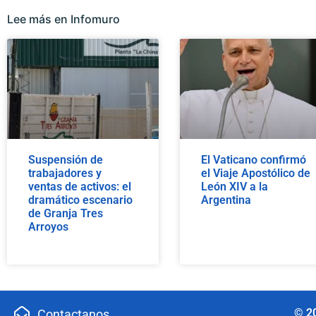
Lee más en Infomuro
Suspensión de
El Vaticano confirmó
trabajadores y
el Viaje Apostólico de
ventas de activos: el
León XIV a la
dramático escenario
Argentina
de Granja Tres
Arroyos
© 2
Contactanos