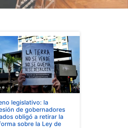
eno legislativo: la
esión de gobernadores
iados obligó a retirar la
forma sobre la Ley de