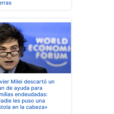
erras
vier Milei descartó un
an de ayuda para
milias endeudadas:
adie les puso una
stola en la cabeza»