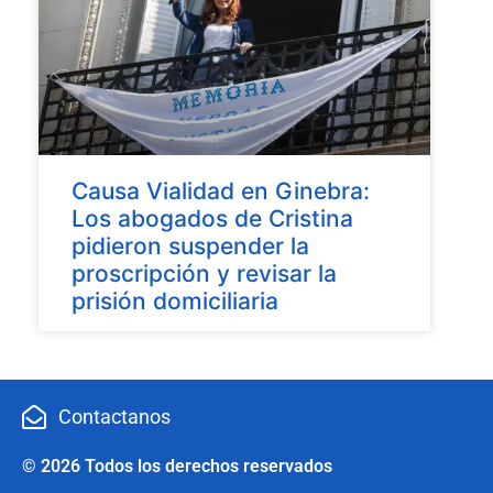
Causa Vialidad en Ginebra:
Los abogados de Cristina
pidieron suspender la
proscripción y revisar la
prisión domiciliaria
Contactanos
© 2026 Todos los derechos reservados