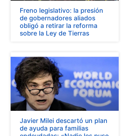
Freno legislativo: la presión
de gobernadores aliados
obligó a retirar la reforma
sobre la Ley de Tierras
Javier Milei descartó un plan
de ayuda para familias
endeudadas: «Nadie les puso