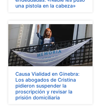
una pistola en la cabeza»
Causa Vialidad en Ginebra:
Los abogados de Cristina
pidieron suspender la
proscripción y revisar la
prisión domiciliaria