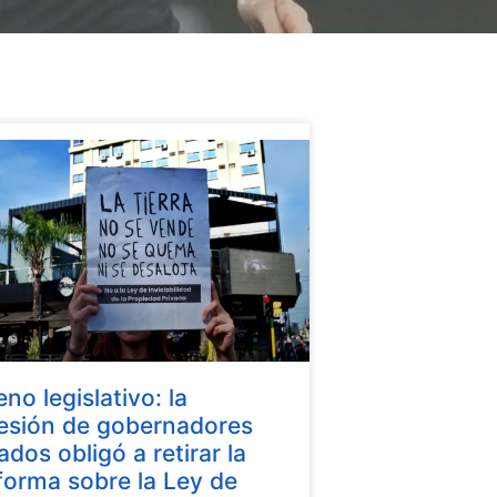
eno legislativo: la
esión de gobernadores
iados obligó a retirar la
forma sobre la Ley de