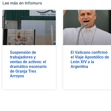
Lee más en Infomuro
Suspensión de
El Vaticano confirmó
trabajadores y
el Viaje Apostólico de
ventas de activos: el
León XIV a la
dramático escenario
Argentina
de Granja Tres
Arroyos