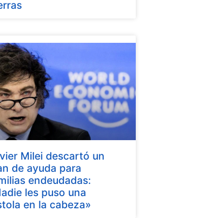
erras
vier Milei descartó un
an de ayuda para
milias endeudadas:
adie les puso una
stola en la cabeza»