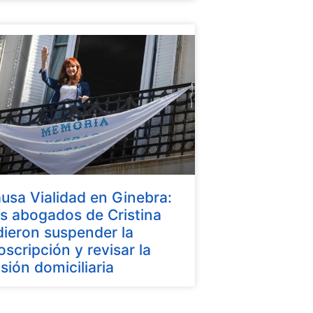
usa Vialidad en Ginebra:
s abogados de Cristina
dieron suspender la
oscripción y revisar la
isión domiciliaria