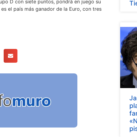
rupo D con siete puntos, pondrá en juego su
Ti
es el país más ganador de la Euro, con tres
Ja
pl
fa
«N
pi