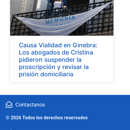
Causa Vialidad en Ginebra:
Los abogados de Cristina
pidieron suspender la
proscripción y revisar la
prisión domiciliaria
Contactanos
© 2026 Todos los derechos reservados