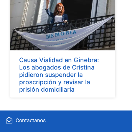
Causa Vialidad en Ginebra:
Los abogados de Cristina
pidieron suspender la
proscripción y revisar la
prisión domiciliaria
Contactanos