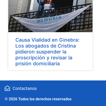
Causa Vialidad en Ginebra:
Los abogados de Cristina
pidieron suspender la
proscripción y revisar la
prisión domiciliaria
Contactanos
© 2026 Todos los derechos reservados