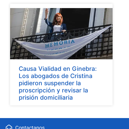
Causa Vialidad en Ginebra:
Los abogados de Cristina
pidieron suspender la
proscripción y revisar la
prisión domiciliaria
Contactanos