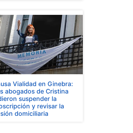
usa Vialidad en Ginebra:
s abogados de Cristina
dieron suspender la
oscripción y revisar la
isión domiciliaria