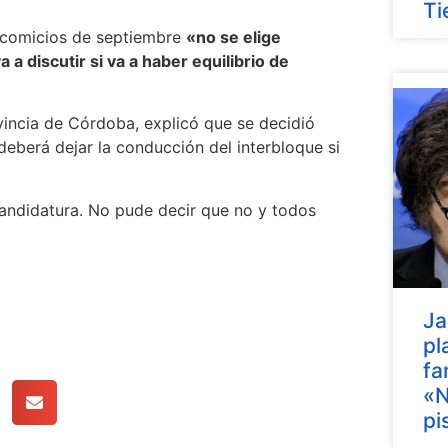
Ti
s comicios de septiembre
«no se elige
a discutir si va a haber equilibrio de
vincia de Córdoba, explicó que se decidió
eberá dejar la conducción del interbloque si
andidatura. No pude decir que no y todos
Ja
pl
fa
«N
pi