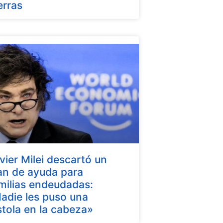
erras
vier Milei descartó un
an de ayuda para
milias endeudadas:
adie les puso una
stola en la cabeza»