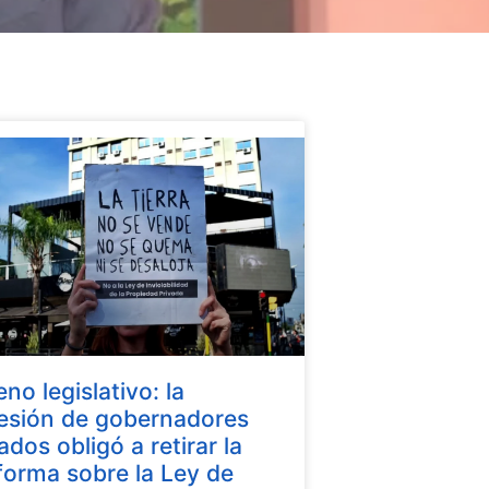
eno legislativo: la
esión de gobernadores
iados obligó a retirar la
forma sobre la Ley de