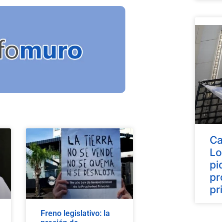
Ca
Lo
pi
pr
pr
Freno legislativo: la