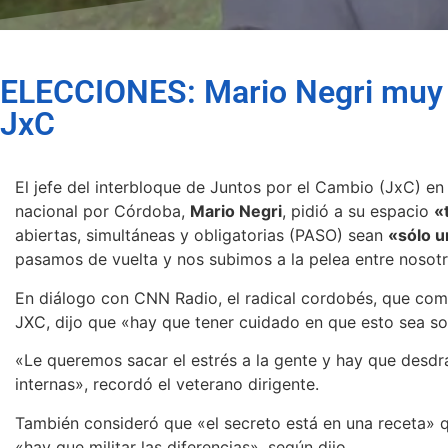
ELECCIONES: Mario Negri muy d
JxC
El jefe del interbloque de Juntos por el Cambio (JxC) e
nacional por Córdoba,
Mario Negri
, pidió a su espacio
«
abiertas, simultáneas y obligatorias (PASO) sean
«sólo u
pasamos de vuelta y nos subimos a la pelea entre nosotr
En diálogo con CNN Radio, el radical cordobés, que compi
JXC, dijo que «hay que tener cuidado en que esto sea so
«Le queremos sacar el estrés a la gente y hay que desdr
internas», recordó el veterano dirigente.
También consideró que «el secreto está en una receta» q
«hay que militar las diferencias», según dijo.