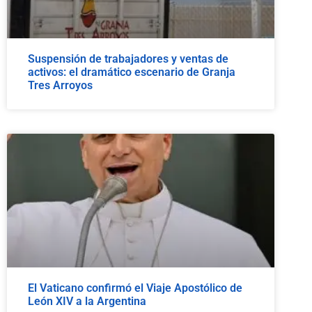
Suspensión de trabajadores y ventas de
activos: el dramático escenario de Granja
Tres Arroyos
El Vaticano confirmó el Viaje Apostólico de
León XIV a la Argentina