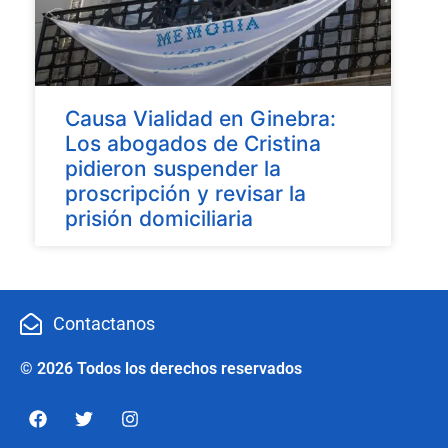
Causa Vialidad en Ginebra:
Los abogados de Cristina
pidieron suspender la
proscripción y revisar la
prisión domiciliaria
Contactanos
© 2026 Todos los derechos reservados