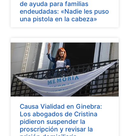
de ayuda para familias
endeudadas: «Nadie les puso
una pistola en la cabeza»
Causa Vialidad en Ginebra:
Los abogados de Cristina
pidieron suspender la
proscripción y revisar la