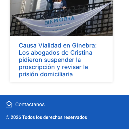
Causa Vialidad en Ginebra:
Los abogados de Cristina
pidieron suspender la
proscripción y revisar la
prisión domiciliaria
Contactanos
© 2026 Todos los derechos reservados