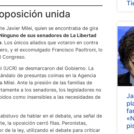
Ti
 oposición unida
te Javier Milei, quien se encontraba de gira
Ninguno de sus senadores de La Libertad
o
. Los únicos aliados que votaron en contra
ero, y el excomulgado Francisco Paoltroni, lo
el Congreso.
cal (UCR) se desmarcaron del Gobierno. La
escándalo de presuntas coimas en la Agencia
Milei. Ante la presión de las familias de
tamente a los senadores, los legisladores no
Ja
ibidos como insensibles a las necesidades de
pl
fa
e abstuvo de hablar en el debate, una señal de
«N
e, la oposición cerró filas. Peronistas,
pi
 de la ley, utilizando el debate para criticar