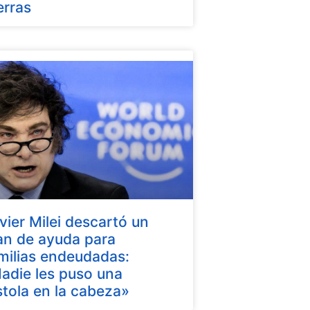
erras
vier Milei descartó un
an de ayuda para
milias endeudadas:
adie les puso una
stola en la cabeza»