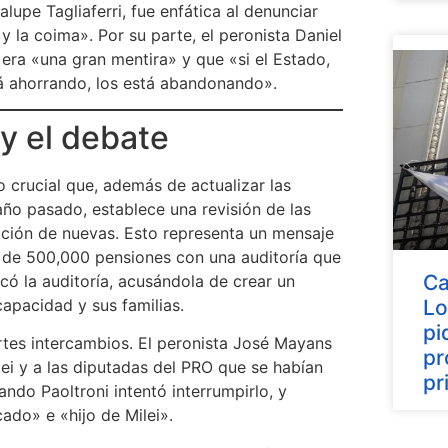
upe Tagliaferri, fue enfática al denunciar
 y la coima». Por su parte, el peronista Daniel
era «una gran mentira» y que «si el Estado,
tá ahorrando, los está abandonando».
 y el debate
crucial que, además de actualizar las
ño pasado, establece una revisión de las
eación de nuevas. Esto representa un mensaje
s de 500,000 pensiones con una auditoría que
Ca
icó la auditoría, acusándola de crear un
apacidad y sus familias.
Lo
pi
tes intercambios. El peronista José Mayans
pr
ilei y a las diputadas del PRO que se habían
pr
ndo Paoltroni intentó interrumpirlo, y
ado» e «hijo de Milei».