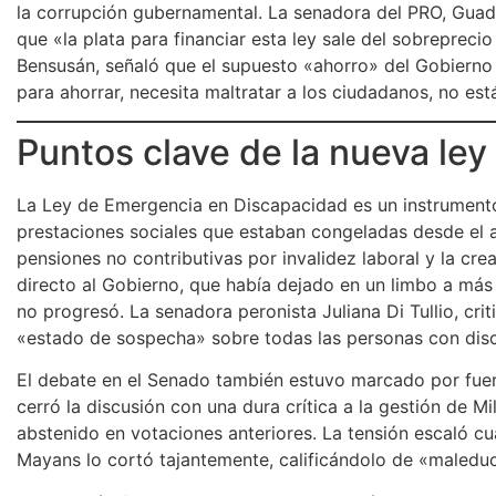
la corrupción gubernamental. La senadora del PRO, Guadal
que «la plata para financiar esta ley sale del sobreprecio
Bensusán, señaló que el supuesto «ahorro» del Gobierno 
para ahorrar, necesita maltratar a los ciudadanos, no es
Puntos clave de la nueva ley
La Ley de Emergencia en Discapacidad es un instrumento 
prestaciones sociales que estaban congeladas desde el a
pensiones no contributivas por invalidez laboral y la cr
directo al Gobierno, que había dejado en un limbo a má
no progresó. La senadora peronista Juliana Di Tullio, crit
«estado de sospecha» sobre todas las personas con disc
El debate en el Senado también estuvo marcado por fuer
cerró la discusión con una dura crítica a la gestión de M
abstenido en votaciones anteriores. La tensión escaló cua
Mayans lo cortó tajantemente, calificándolo de «maleduc