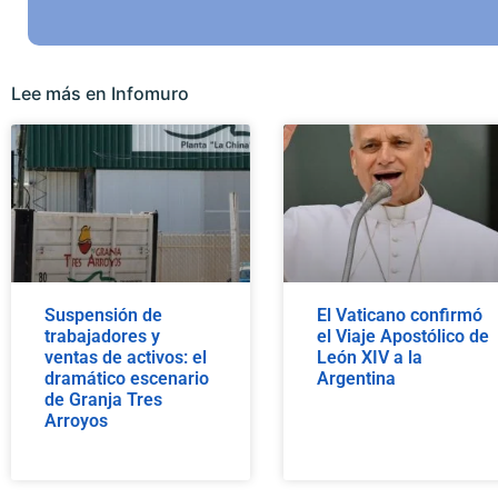
Lee más en Infomuro
Suspensión de
El Vaticano confirmó
trabajadores y
el Viaje Apostólico de
ventas de activos: el
León XIV a la
dramático escenario
Argentina
de Granja Tres
Arroyos