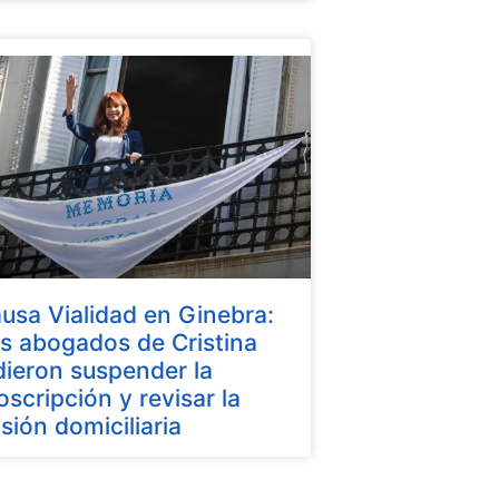
usa Vialidad en Ginebra:
s abogados de Cristina
dieron suspender la
oscripción y revisar la
isión domiciliaria