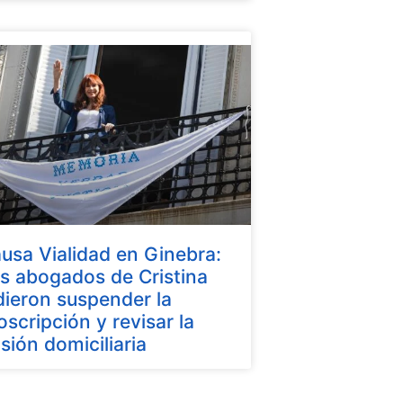
usa Vialidad en Ginebra:
s abogados de Cristina
dieron suspender la
oscripción y revisar la
isión domiciliaria