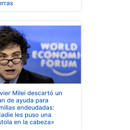
erras
vier Milei descartó un
an de ayuda para
milias endeudadas:
adie les puso una
stola en la cabeza»