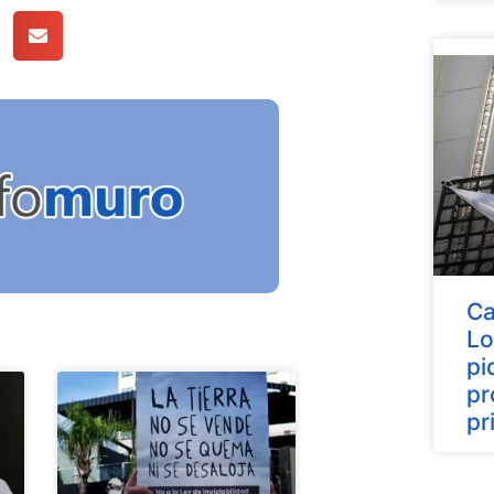
Ca
Lo
pi
pr
pr