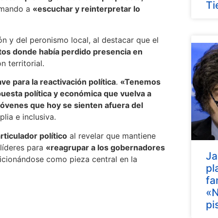
Ti
lamando a
«escuchar y reinterpretar lo
n y del peronismo local, al destacar que el
tos donde había perdido presencia en
 territorial.
ave para la reactivación política
.
«Tenemos
uesta política y económica que vuelva a
s jóvenes que hoy se sienten afuera del
lia e inclusiva.
rticulador político
al revelar que mantiene
líderes para
«reagrupar a los gobernadores
Ja
sicionándose como pieza central en la
pl
fa
«N
pi