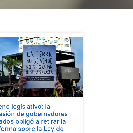
eno legislativo: la
esión de gobernadores
iados obligó a retirar la
forma sobre la Ley de