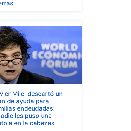
erras
vier Milei descartó un
an de ayuda para
milias endeudadas:
adie les puso una
stola en la cabeza»