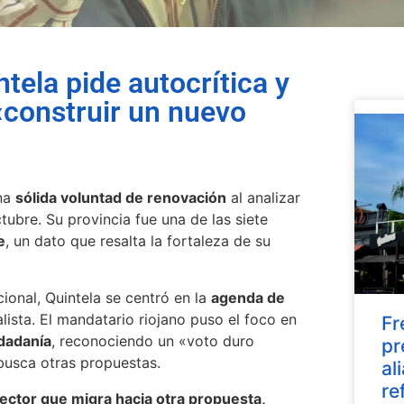
tela pide autocrítica y
construir un nuevo
una
sólida voluntad de renovación
al analizar
ctubre. Su provincia fue una de las siete
e
, un dato que resalta la fortaleza de su
ional, Quintela se centró en la
agenda de
lista. El mandatario riojano puso el foco en
Fr
udadanía
, reconociendo un «voto duro
pr
 busca otras propuestas.
al
re
ctor que migra hacia otra propuesta,