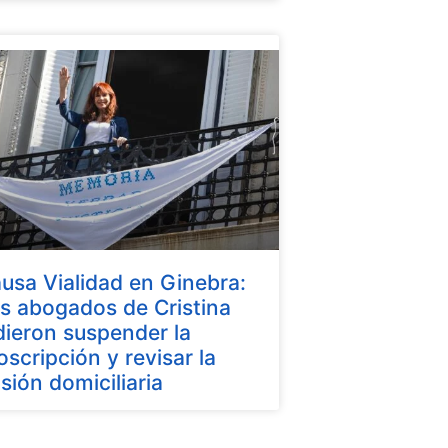
usa Vialidad en Ginebra:
s abogados de Cristina
dieron suspender la
oscripción y revisar la
isión domiciliaria