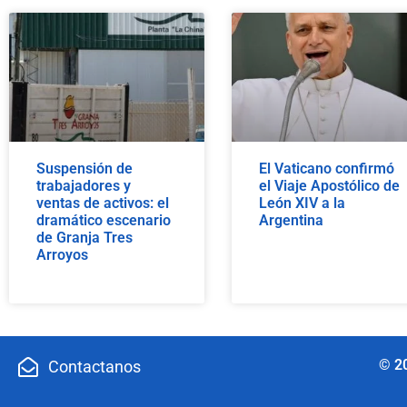
Suspensión de
El Vaticano confirmó
trabajadores y
el Viaje Apostólico de
ventas de activos: el
León XIV a la
dramático escenario
Argentina
de Granja Tres
Arroyos
© 2
Contactanos