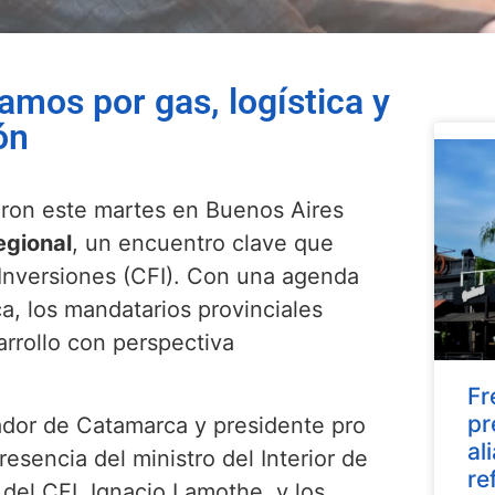
amos por gas, logística y
ón
ron este martes en Buenos Aires
egional
, un encuentro clave que
 Inversiones (CFI). Con una agenda
ca, los mandatarios provinciales
arrollo con perspectiva
Fr
pr
dor de Catamarca y presidente pro
al
resencia del ministro del Interior de
re
l del CFI, Ignacio Lamothe, y los