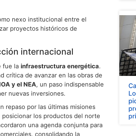
como nexo institucional entre el
zar proyectos históricos de
cción internacional
 fue la
infraestructura energética
.
d crítica de avanzar en las obras de
 NOA y el NEA
, un paso indispensable
Ca
Lo
raer nuevas inversiones.
pi
un repaso por las últimas misiones
pr
 posicionar los productos del norte
pr
s acordaron una agenda conjunta para
 comerciales, consolidando la