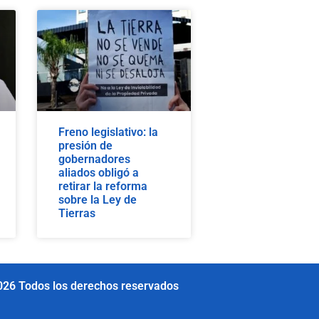
Freno legislativo: la
presión de
gobernadores
aliados obligó a
retirar la reforma
sobre la Ley de
Tierras
026 Todos los derechos reservados