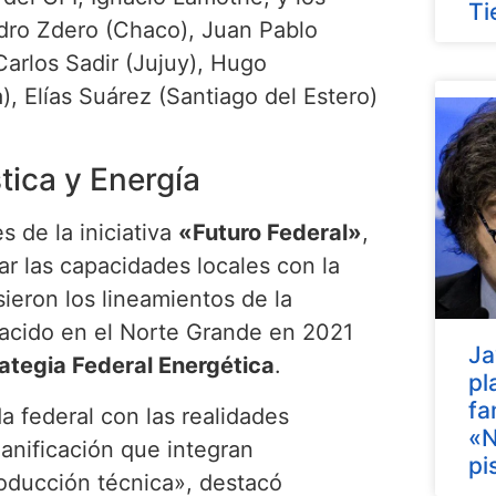
Ti
ndro Zdero (Chaco), Juan Pablo
Carlos Sadir (Jujuy), Hugo
, Elías Suárez (Santiago del Estero)
tica y Energía
s de la iniciativa
«Futuro Federal»
,
r las capacidades locales con la
sieron los lineamientos de la
cido en el Norte Grande en 2021
Ja
ategia Federal Energética
.
pl
fa
da federal con las realidades
«N
anificación que integran
pi
roducción técnica», destacó