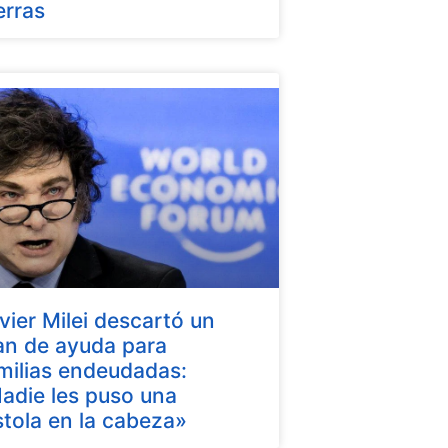
erras
vier Milei descartó un
an de ayuda para
milias endeudadas:
adie les puso una
stola en la cabeza»