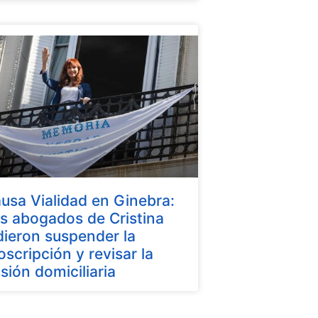
usa Vialidad en Ginebra:
s abogados de Cristina
dieron suspender la
oscripción y revisar la
isión domiciliaria