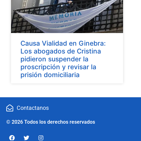
Causa Vialidad en Ginebra:
Los abogados de Cristina
pidieron suspender la
proscripción y revisar la
prisión domiciliaria
Contactanos
© 2026 Todos los derechos reservados