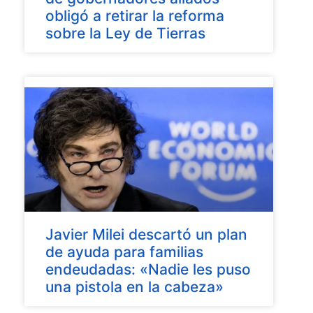
obligó a retirar la reforma
sobre la Ley de Tierras
Javier Milei descartó un plan
de ayuda para familias
endeudadas: «Nadie les puso
una pistola en la cabeza»