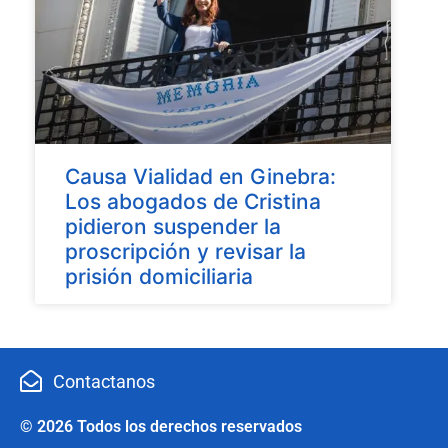
Causa Vialidad en Ginebra:
Los abogados de Cristina
pidieron suspender la
proscripción y revisar la
prisión domiciliaria
Contactanos
© 2026 Todos los derechos reservados