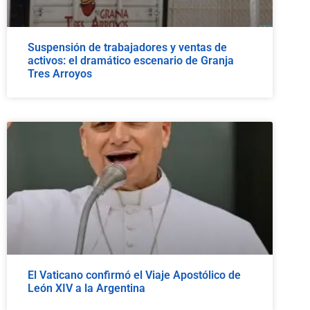
Suspensión de trabajadores y ventas de
activos: el dramático escenario de Granja
Tres Arroyos
El Vaticano confirmó el Viaje Apostólico de
León XIV a la Argentina