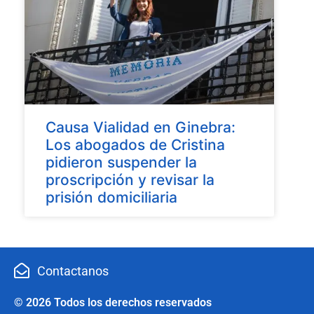
Causa Vialidad en Ginebra:
Los abogados de Cristina
pidieron suspender la
proscripción y revisar la
prisión domiciliaria
Contactanos
© 2026 Todos los derechos reservados