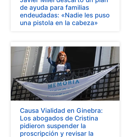
de ayuda para familias
endeudadas: «Nadie les puso
una pistola en la cabeza»
Causa Vialidad en Ginebra:
Los abogados de Cristina
pidieron suspender la
proscripción y revisar la