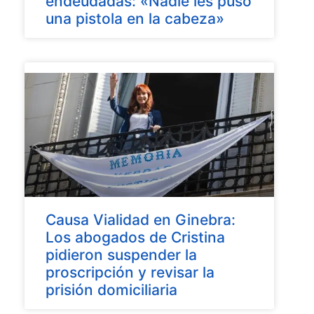
endeudadas: «Nadie les puso
una pistola en la cabeza»
Causa Vialidad en Ginebra:
Los abogados de Cristina
pidieron suspender la
proscripción y revisar la
prisión domiciliaria