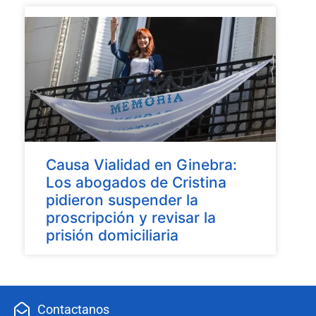
Causa Vialidad en Ginebra:
Los abogados de Cristina
pidieron suspender la
proscripción y revisar la
prisión domiciliaria
Contactanos