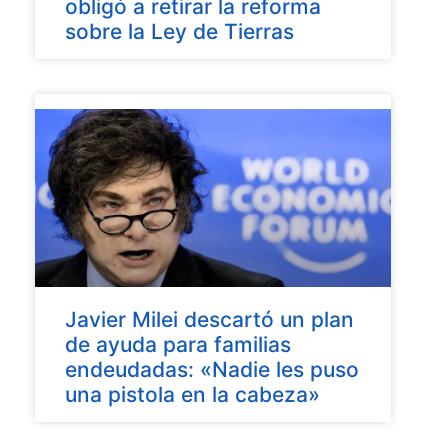
obligó a retirar la reforma
sobre la Ley de Tierras
Javier Milei descartó un plan
de ayuda para familias
endeudadas: «Nadie les puso
una pistola en la cabeza»