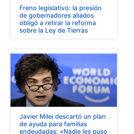
Freno legislativo: la presión
de gobernadores aliados
obligó a retirar la reforma
sobre la Ley de Tierras
Javier Milei descartó un plan
de ayuda para familias
endeudadas: «Nadie les puso