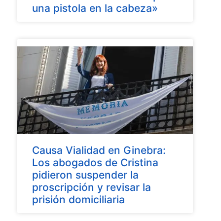
una pistola en la cabeza»
Causa Vialidad en Ginebra:
Los abogados de Cristina
pidieron suspender la
proscripción y revisar la
prisión domiciliaria