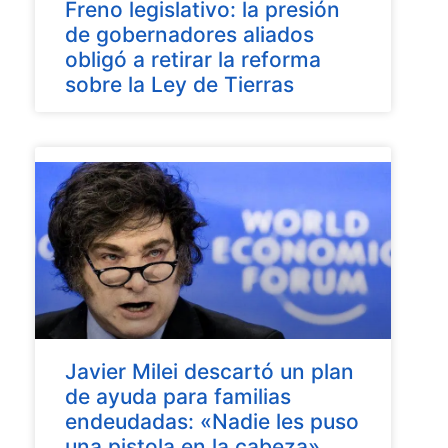
Freno legislativo: la presión
de gobernadores aliados
obligó a retirar la reforma
sobre la Ley de Tierras
Javier Milei descartó un plan
de ayuda para familias
endeudadas: «Nadie les puso
una pistola en la cabeza»