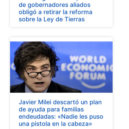
de gobernadores aliados
obligó a retirar la reforma
sobre la Ley de Tierras
Javier Milei descartó un plan
de ayuda para familias
endeudadas: «Nadie les puso
una pistola en la cabeza»