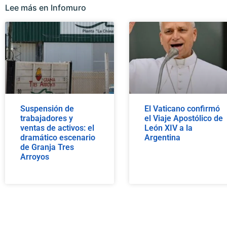
Lee más en Infomuro
Suspensión de
El Vaticano confirmó
trabajadores y
el Viaje Apostólico de
ventas de activos: el
León XIV a la
dramático escenario
Argentina
de Granja Tres
Arroyos