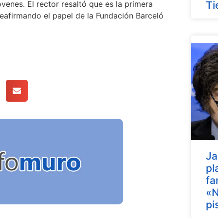
óvenes. El rector resaltó que es la primera
Ti
reafirmando el papel de la Fundación Barceló
Ja
pl
fa
«N
pi