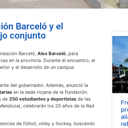
ión Barceló y el
ajo conjunto
Fundación Barceló,
Alex Barceló
, para
vas en la provincia. Durante el encuentro, el
rior y el desarrollo de un campus
tante del gobernador. Además, anunció la
tarias
en la sede riojana de la Fundación.
ás de
250 estudiantes y deportistas
de las
Fr
 Mendoza), celebrarán los 20 años de la Red
pr
al
re
tencias de fútbol, vóley y hockey, buscando