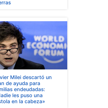
erras
vier Milei descartó un
an de ayuda para
milias endeudadas:
adie les puso una
stola en la cabeza»