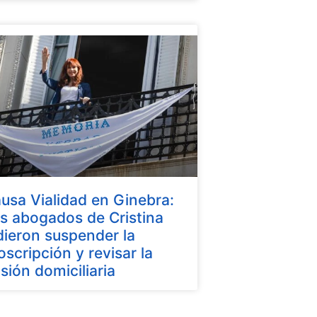
usa Vialidad en Ginebra:
s abogados de Cristina
dieron suspender la
oscripción y revisar la
isión domiciliaria