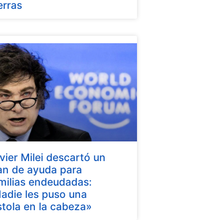
erras
vier Milei descartó un
an de ayuda para
milias endeudadas:
adie les puso una
stola en la cabeza»