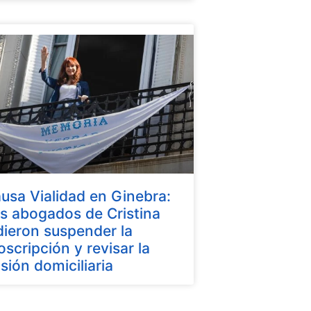
usa Vialidad en Ginebra:
s abogados de Cristina
dieron suspender la
oscripción y revisar la
isión domiciliaria