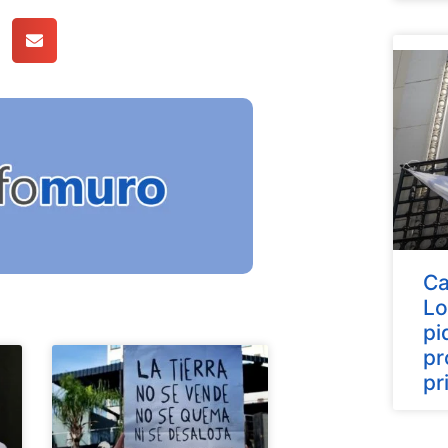
Ca
Lo
pi
pr
pr