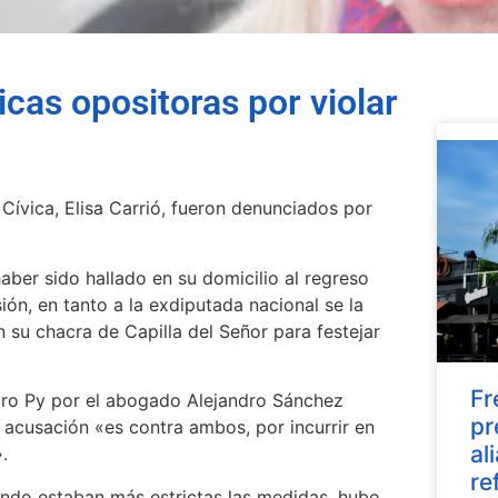
icas opositoras por violar
n Cívica, Elisa Carrió, fueron denunciados por
aber sido hallado en su domicilio al regreso
ión, en tanto a la exdiputada nacional se la
 su chacra de Capilla del Señor para festejar
Fr
oro Py por el abogado Alejandro Sánchez
pr
 acusación «es contra ambos, por incurrir en
al
.
re
ando estaban más estrictas las medidas, hubo