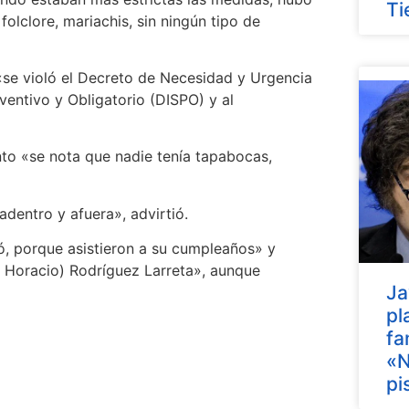
Ti
olclore, mariachis, sin ningún tipo de
se violó el Decreto de Necesidad y Urgencia
ventivo y Obligatorio (DISPO) y al
to «se nota que nadie tenía tapabocas,
adentro y afuera», advirtió.
, porque asistieron a su cumpleaños» y
, Horacio) Rodríguez Larreta», aunque
Ja
pl
fa
«N
pi