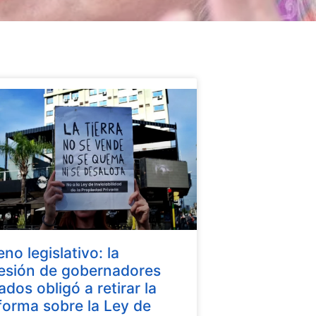
eno legislativo: la
esión de gobernadores
iados obligó a retirar la
forma sobre la Ley de