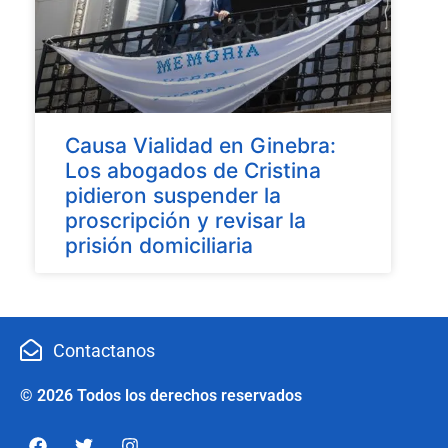
Causa Vialidad en Ginebra:
Los abogados de Cristina
pidieron suspender la
proscripción y revisar la
prisión domiciliaria
Contactanos
© 2026 Todos los derechos reservados