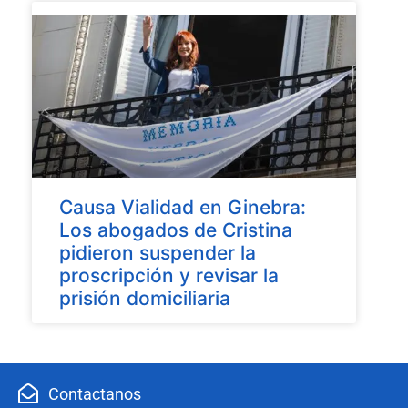
Causa Vialidad en Ginebra:
Los abogados de Cristina
pidieron suspender la
proscripción y revisar la
prisión domiciliaria
Contactanos