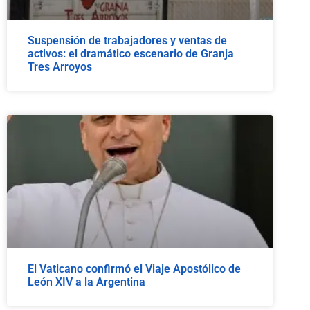
Suspensión de trabajadores y ventas de
activos: el dramático escenario de Granja
Tres Arroyos
El Vaticano confirmó el Viaje Apostólico de
León XIV a la Argentina