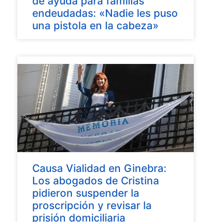
de ayuda para familias
endeudadas: «Nadie les puso
una pistola en la cabeza»
Causa Vialidad en Ginebra:
Los abogados de Cristina
pidieron suspender la
proscripción y revisar la
prisión domiciliaria