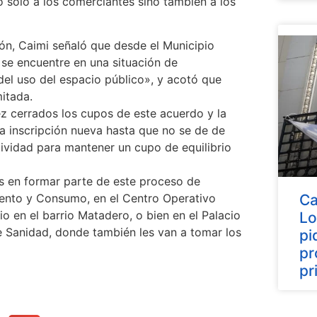
 solo a los comerciantes sino también a los
ión, Caimi señaló que desde el Municipio
se encuentre en una situación de
 del uso del espacio público», y acotó que
mitada.
 cerrados los cupos de este acuerdo y la
na inscripción nueva hasta que no se de de
ctividad para mantener un cupo de equilibrio
as en formar parte de este proceso de
Ca
miento y Consumo, en el Centro Operativo
io en el barrio Matadero, o bien en el Palacio
Lo
e Sanidad, donde también les van a tomar los
pi
pr
pr