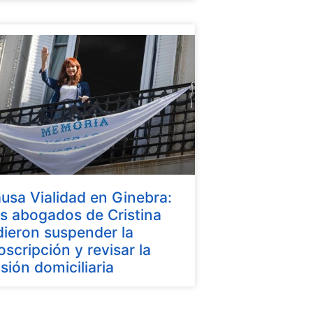
usa Vialidad en Ginebra:
s abogados de Cristina
dieron suspender la
oscripción y revisar la
isión domiciliaria