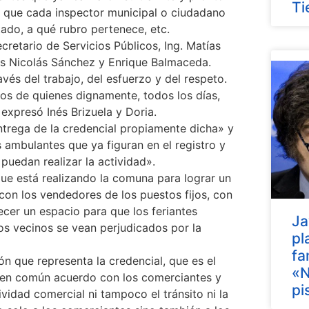
Ti
ra que cada inspector municipal o ciudadano
tado, a qué rubro pertenece, etc.
cretario de Servicios Públicos, Ing. Matías
les Nicolás Sánchez y Enrique Balmaceda.
vés del trabajo, del esfuerzo y del respeto.
os de quienes dignamente, todos los días,
, expresó Inés Brizuela y Doria.
ntrega de la credencial propiamente dicha» y
ambulantes que ya figuran en el registro y
puedan realizar la actividad».
 que está realizando la comuna para lograr un
on los vendedores de los puestos fijos, con
recer un espacio para que los feriantes
Ja
los vecinos se vean perjudicados por la
pl
fa
n que representa la credencial, que es el
«N
s en común acuerdo con los comerciantes y
pi
ividad comercial ni tampoco el tránsito ni la