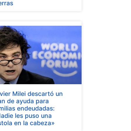
erras
vier Milei descartó un
an de ayuda para
milias endeudadas:
adie les puso una
stola en la cabeza»