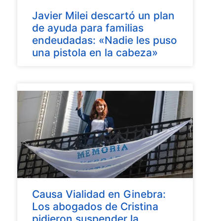
Javier Milei descartó un plan
de ayuda para familias
endeudadas: «Nadie les puso
una pistola en la cabeza»
Causa Vialidad en Ginebra:
Los abogados de Cristina
pidieron suspender la