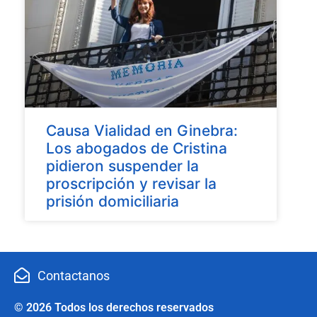
Causa Vialidad en Ginebra:
Los abogados de Cristina
pidieron suspender la
proscripción y revisar la
prisión domiciliaria
Contactanos
© 2026 Todos los derechos reservados