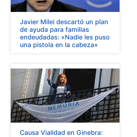
Javier Milei descartó un plan
de ayuda para familias
endeudadas: «Nadie les puso
una pistola en la cabeza»
Causa Vialidad en Ginebra: