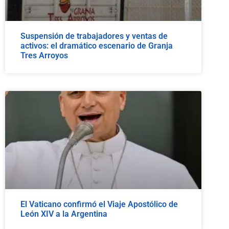
Suspensión de trabajadores y ventas de
activos: el dramático escenario de Granja
Tres Arroyos
El Vaticano confirmó el Viaje Apostólico de
León XIV a la Argentina