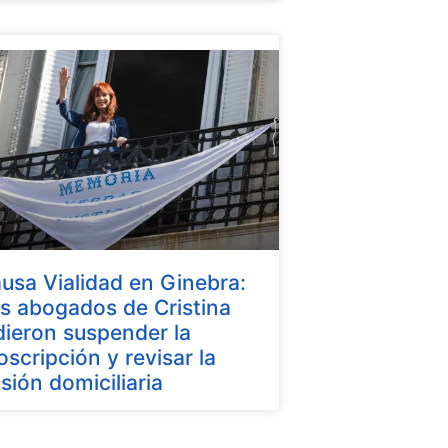
usa Vialidad en Ginebra:
s abogados de Cristina
dieron suspender la
oscripción y revisar la
isión domiciliaria