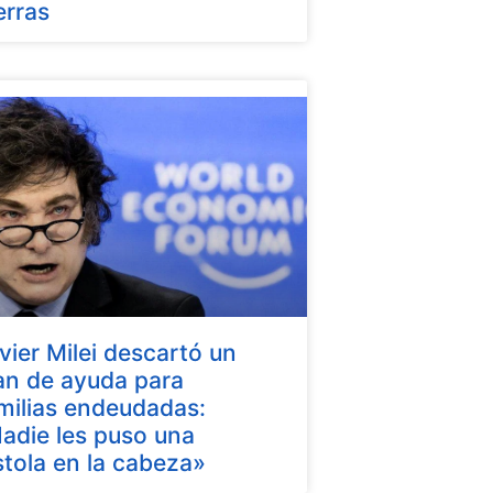
erras
vier Milei descartó un
an de ayuda para
milias endeudadas:
adie les puso una
stola en la cabeza»