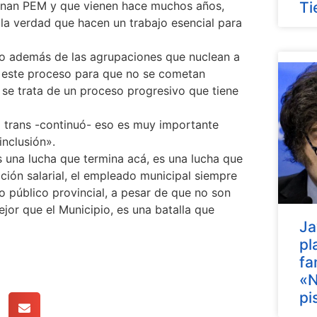
inan PEM y que vienen hace muchos años,
Ti
la verdad que hacen un trabajo esencial para
o además de las agrupaciones que nuclean a
n este proceso para que no se cometan
a se trata de un proceso progresivo que tiene
o trans -continuó- eso es muy importante
inclusión».
s una lucha que termina acá, es una lucha que
ción salarial, el empleado municipal siempre
o público provincial, a pesar de que no son
jor que el Municipio, es una batalla que
Ja
pl
fa
«N
pi