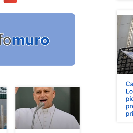
Ca
Lo
pi
pr
pr