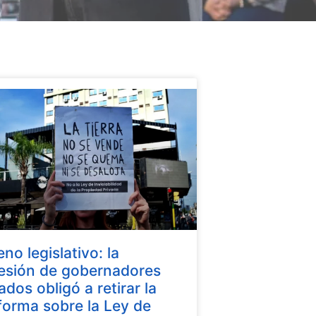
eno legislativo: la
esión de gobernadores
iados obligó a retirar la
forma sobre la Ley de