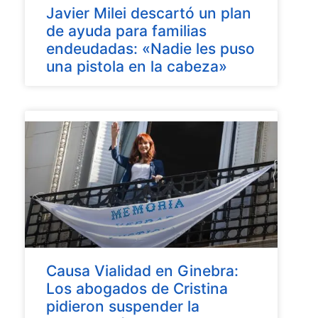
Javier Milei descartó un plan
de ayuda para familias
endeudadas: «Nadie les puso
una pistola en la cabeza»
Causa Vialidad en Ginebra:
Los abogados de Cristina
pidieron suspender la