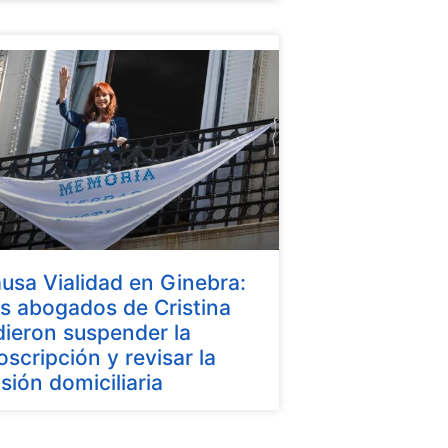
usa Vialidad en Ginebra:
s abogados de Cristina
dieron suspender la
oscripción y revisar la
isión domiciliaria