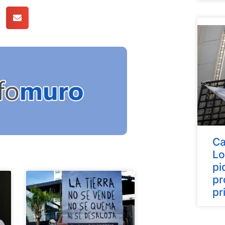
Ca
Lo
pi
pr
pr