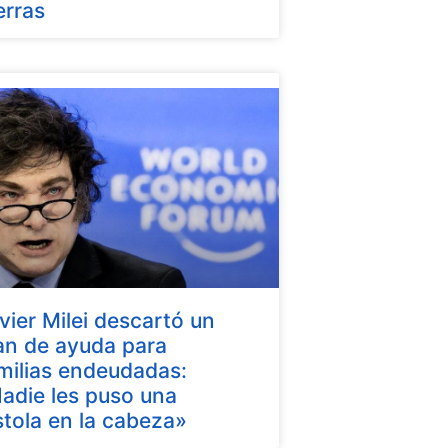
erras
vier Milei descartó un
an de ayuda para
milias endeudadas:
adie les puso una
stola en la cabeza»